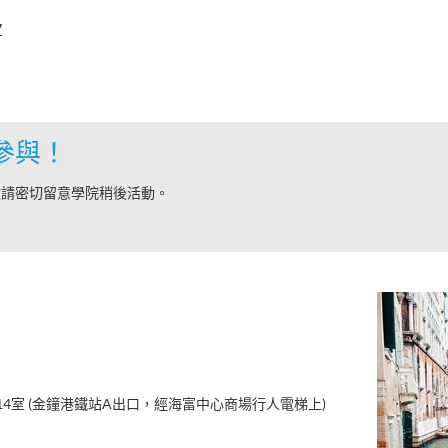
7
參與！
敬請密切留意學院稍後活動。
14室 (金鐘港鐵站A出口，經海富中心商場行人電梯上)