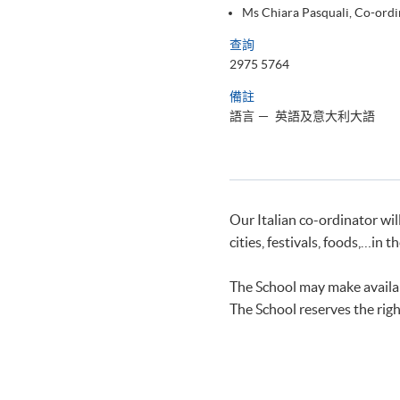
Ms Chiara Pasquali, Co-ord
查詢
2975 5764
備註
語言
－ 英語及意大利大語
Our Italian co-ordinator will
cities, festivals, foods,…in t
The School may make availab
The School reserves the righ