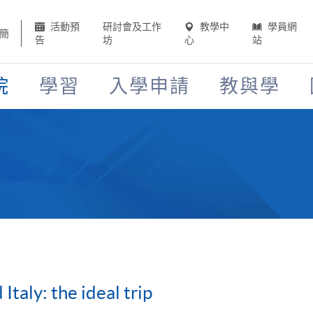
活動預
研討會及工作
教學中
學員網
簡
告
坊
心
站
院
學習
入學申請
教與學
Italy: the ideal trip