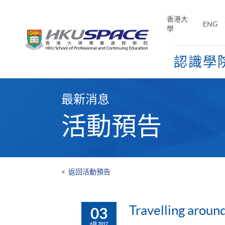
Skip
to
香港大
ENG
main
學
content
認識學
Main
content
最新消息
start
活動預告
<
返回活動預告
Travelling around 
03
6月 2017