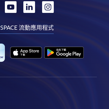
轉
轉
轉
轉
到
到
到
到
facebook
youtube
linkedin
instagram
 SPACE 流動應用程式