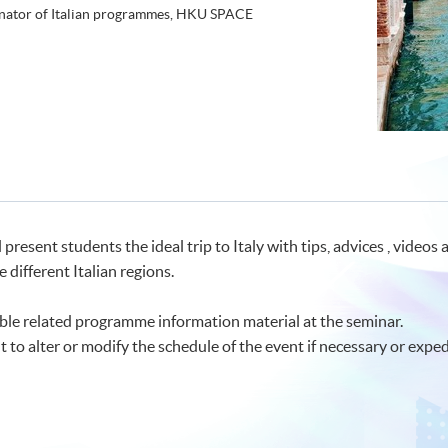
inator of Italian programmes, HKU SPACE
 present students the ideal trip to Italy with tips, advices , videos
he different Italian regions.
le related programme information material at the seminar.
t to alter or modify the schedule of the event if necessary or exped