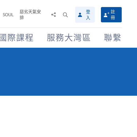
惡劣天氣安
登
註
分
打
SOUL
排
冊
入
享
開
至
搜
尋
國際課程
服務大灣區
聯繫
介
面