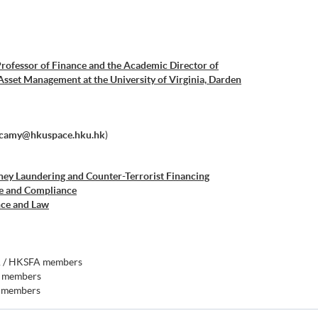
Professor of Finance and the Academic Director of
Asset Management at the University of Virginia, Darden
camy@hkuspace.hku.hk
)
ey Laundering and Counter-Terrorist Financing
ce and Compliance
nce and Law
A / HKSFA members
 members
 members