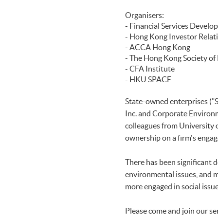
Organisers:
- Financial Services Devel
- Hong Kong Investor Relat
- ACCA Hong Kong
- The Hong Kong Society of
- CFA Institute
- HKU SPACE
State-owned enterprises ("S
Inc. and Corporate Environm
colleagues from University 
ownership on a firm's engag
There has been significant d
environmental issues, and m
more engaged in social issu
Please come and join our se