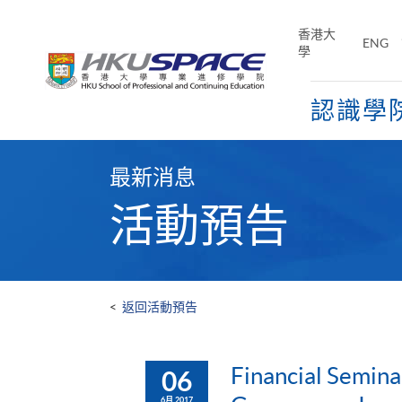
Skip
to
香港大
ENG
main
學
content
認識學
Main
content
最新消息
start
活動預告
<
返回活動預告
Financial Semina
06
6月 2017