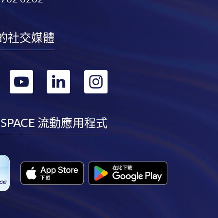
的社交媒體
轉
轉
轉
轉
到
到
到
到
facebook
youtube
linkedin
instagram
 SPACE 流動應用程式