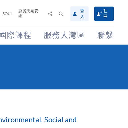
惡劣天氣安
登
註
分
打
SOUL
排
冊
入
享
開
至
搜
尋
國際課程
服務大灣區
聯繫
介
面
nvironmental, Social and