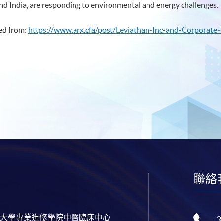
and India, are responding to environmental and energy challenges.
ed from:
https://www.arx.cfa/post/Leviathan-Inc-and-Corporat
聯絡
大學專業進修學院中醫臨床中心