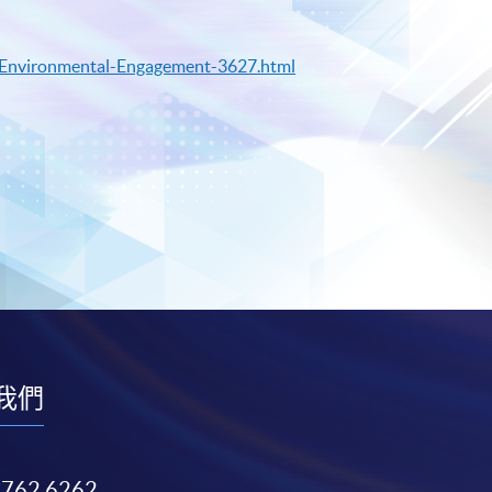
e-Environmental-Engagement-3627.html
我們
3762 6262