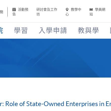
活動預
研討會及工作
教學中
學員網
簡
告
坊
心
站
院
學習
入學申請
教與學
r: Role of State-Owned Enterprises in E