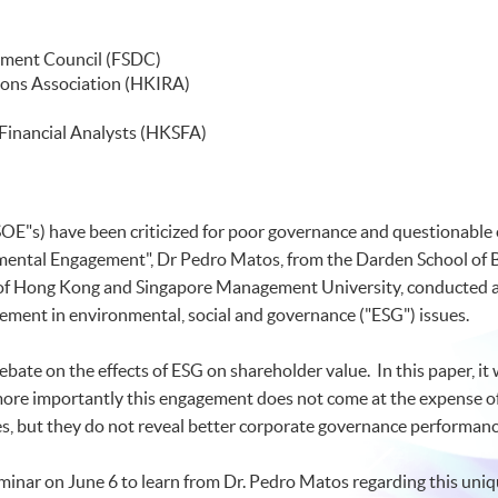
opment Council (FSDC)
ions Association (HKIRA)
 Financial Analysts (HKSFA)
OE"s) have been criticized for poor governance and questionable ef
ental Engagement", Dr Pedro Matos, from the Darden School of Bus
of Hong Kong and Singapore Management University, conducted an 
ement in environmental, social and governance ("ESG") issues.
ebate on the effects of ESG on shareholder value. In this paper, i
ore importantly this engagement does not come at the expense of
es, but they do not reveal better corporate governance performanc
minar on June 6 to learn from Dr. Pedro Matos regarding this uniq