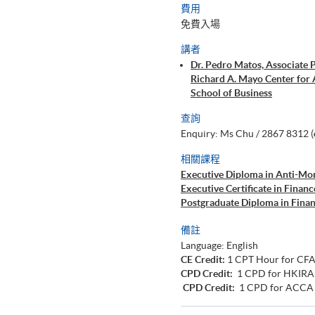
費用
免費入場
講者
Dr. Pedro Matos, Associate 
Richard A. Mayo Center for 
School of Business
查詢
Enquiry: Ms Chu / 2867 8312 (
相關課程
Executive Diploma in Anti-Mon
Executive Certificate in Finan
Postgraduate Diploma in Fina
備註
Language: English
CE Credit:
1 CPT Hour for CF
CPD Credit:
1 CPD for HKIRA
CPD Credit:
1 CPD for ACCA