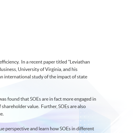
ficiency. In a recent paper titled "Leviathan
iness, University of Virginia, and his
international study of the impact of state
t was found that SOEs are in fact more engaged in
 shareholder value. Further, SOEs are also
e.
ue perspective and learn how SOEs in different