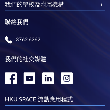
我們的學校及附屬機構
聯絡我們
3762 6262
我們的社交媒體
轉
轉
轉
轉
到
到
到
到
facebook
youtube
linkedin
instag
HKU SPACE 流動應用程式