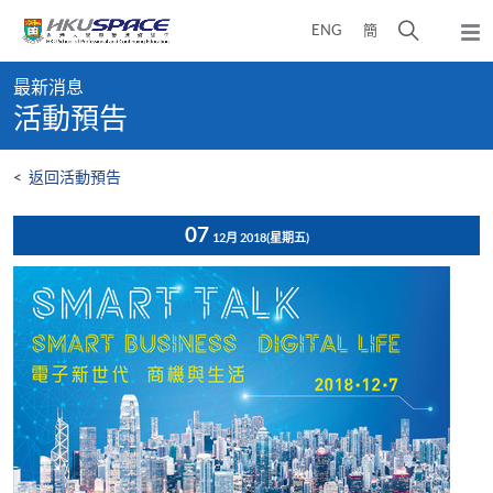
Skip
打
ENG
簡
to
彈
main
開
出
Main
content
搜
主
最新消息
content
選
尋
活動預告
start
單
介
面
<
返回活動預告
07
12月 2018
(星期五)