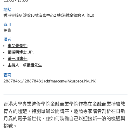
13:00 - 17:00
地點
香港金鐘夏慤道18號海富中心2 樓(港鐵金鐘站 A 出口)
費用
免費
講者
車品覺先生 ;
鄧淑明博士, JP ;
黃一川博士 ;
主持人：卓遠恆先生
查詢
28678461/ 28678481 (
cbfmarcom@hkuspace.hku.hk
)
香港大學專業進修學院金融商業學院作為在金融商業持續教
育界的翹楚，特別舉辦公開講座，邀請專家講者剖析在日新
月異的電子新世代，應如何裝備自己以迎接新一浪的機遇與
挑戰。