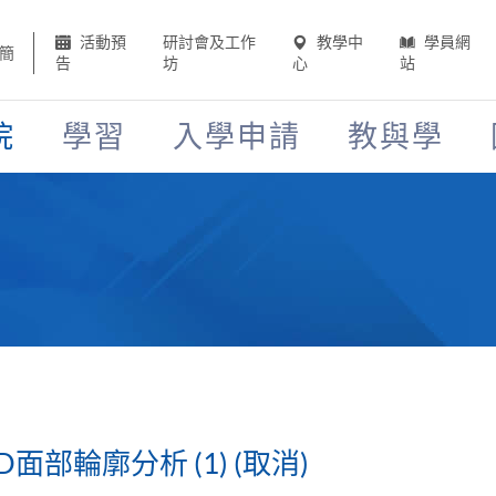
活動預
研討會及工作
教學中
學員網
簡
告
坊
心
站
院
學習
入學申請
教與學
面部輪廓分析 (1) (取消)