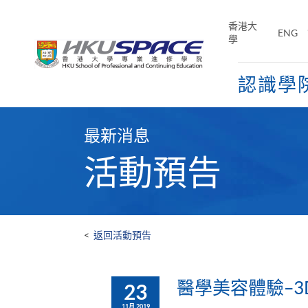
Skip
to
香港大
ENG
main
學
content
認識學
Main
content
最新消息
start
活動預告
<
返回活動預告
醫學美容體驗–3D
23
11月 2019