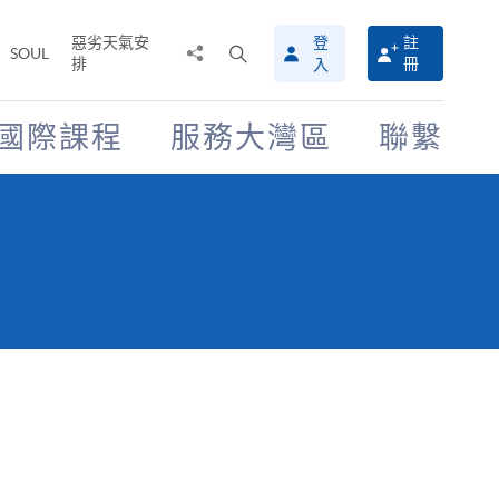
惡劣天氣安
登
註
分
打
SOUL
排
冊
入
享
開
至
搜
尋
國際課程
服務大灣區
聯繫
介
面