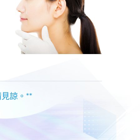
見諒。**