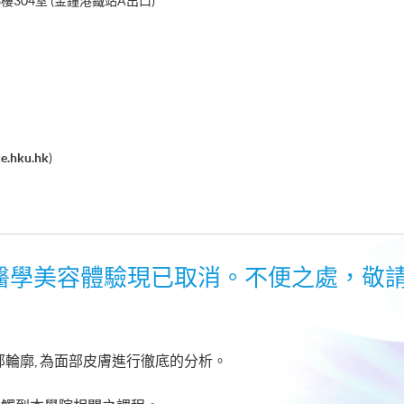
304室 (金鐘港鐵站A出口)
e.hku.hk
)
，醫學美容體驗現已取消。不便之處，敬請
部輪廓, 為面部皮膚進行徹底的分析。