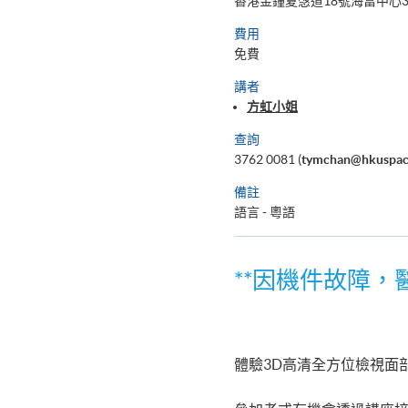
香港金鐘夏愨道18號海富中心3樓
費用
免費
講者
方虹小姐
查詢
3762 0081 (
tymchan@hkuspac
備註
語言 - 粵語
**因機件故障
體驗3D高清全方位檢視面