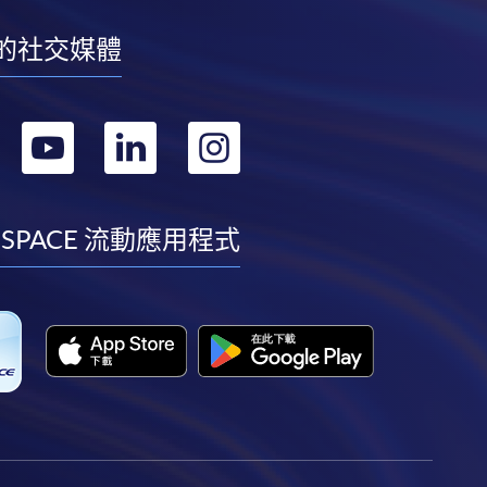
的社交媒體
轉
轉
轉
轉
到
到
到
到
facebook
youtube
linkedin
instagram
 SPACE 流動應用程式