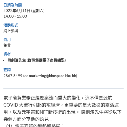
日期及時間
2022年6月11日 (星期六)
14:00 - 15:00
活動形式
網上參與
費用
免費
講者
陳劍濱先生 (群邑集團電子商貿總監)
查詢
2867 8499 (
ec.marketing@hkuspace.hku.hk
)
電子商貿業務正經歷高速而重大的變化，這不僅是源於
COVID 大流行引起的宅經濟，更重要的是大數據的靈活運
用，以及元宇宙和NFT新技術的出現。 陳劍濱先生將從以下
幾個方面分享他的灼見：
（1）電子商貿的趨勢和格局；