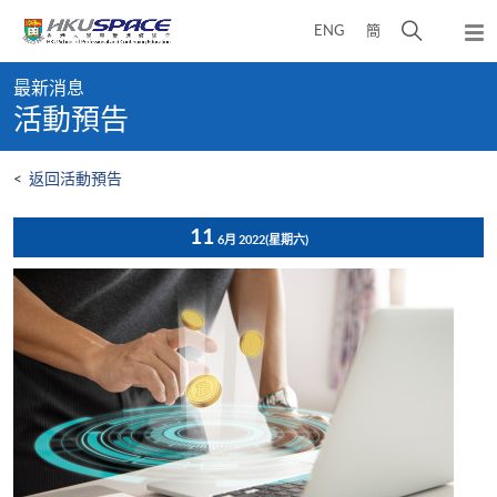
Skip
打
ENG
簡
to
彈
main
開
出
Main
content
搜
主
最新消息
content
選
尋
活動預告
start
單
介
面
<
返回活動預告
11
6月 2022
(星期六)