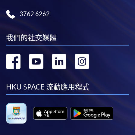
3762 6262
我們的社交媒體
轉
轉
轉
轉
到
到
到
到
facebook
youtube
linkedin
instag
HKU SPACE 流動應用程式