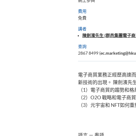
網上參與
費用
免費
講者
陳劍濱先生 (群邑集團電子商
查詢
2867 8499 (
ec.marketing@hku
電子商貿業務正經歷高速而
新技術的出現。 陳劍濱先
（1）電子商貿的趨勢和格
（2）O2O 戰略和電子商
（3）元宇宙和 NFT如何
語言 － 粵語