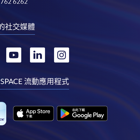
3762 6262
的社交媒體
轉
轉
轉
轉
到
到
到
到
facebook
youtube
linkedin
instagram
 SPACE 流動應用程式