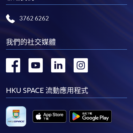
3762 6262
我們的社交媒體
轉
轉
轉
轉
到
到
到
到
facebook
youtube
linkedin
instag
HKU SPACE 流動應用程式