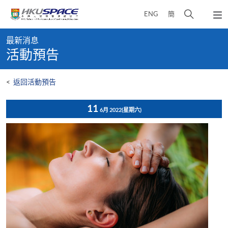
Skip
打
ENG
簡
to
彈
main
開
出
Main
content
搜
主
最新消息
content
選
尋
活動預告
start
單
介
面
<
返回活動預告
11
6月 2022
(星期六)