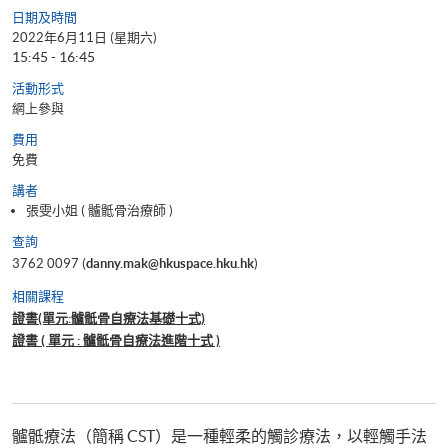
日期及時間
2022年6月11日 (星期六)
15:45 - 16:45
活動形式
網上參與
費用
免費
講者
張雯小姐 ( 髗骶骨治療師 )
查詢
3762 0097 (
danny.mak@hkuspace.hku.hk
)
相關課程
證書(單元:髗骶骨自療法基礎十式)
證書 ( 單元 : 髗骶骨自療法進階十式 )
髗骶療法（簡稱 CST）是一種輕柔的觸診療法，以輕觸手法