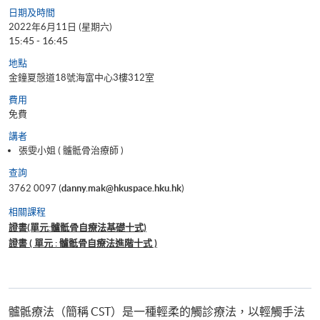
日期及時間
2022年6月11日 (星期六)
15:45 - 16:45
地點
金鐘夏慤道18號海富中心3樓312室
費用
免費
講者
張雯小姐 ( 髗骶骨治療師 )
查詢
3762 0097 (
danny.mak@hkuspace.hku.hk
)
相關課程
證書(單元:髗骶骨自療法基礎十式)
證書 ( 單元 : 髗骶骨自療法進階十式 )
髗骶療法（簡稱 CST）是一種輕柔的觸診療法，以輕觸手法