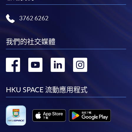
3762 6262
我們的社交媒體
轉
轉
轉
轉
到
到
到
到
facebook
youtube
linkedin
instag
HKU SPACE 流動應用程式