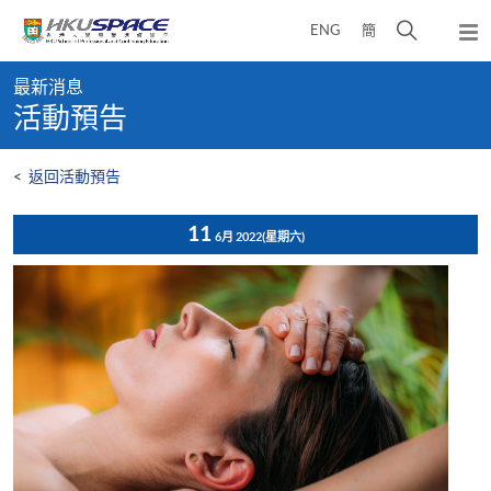
Skip
打
ENG
簡
to
彈
main
開
出
Main
content
搜
主
最新消息
content
選
尋
活動預告
start
單
介
面
<
返回活動預告
11
6月 2022
(星期六)