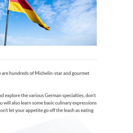
 are hundreds of Michelin-star and gourmet
d explore the various German specialties, don’t
u will also learn some basic culinary expressions
on’t let your appetite go off the leash as eating