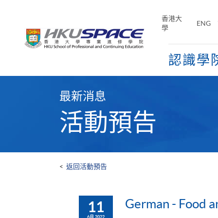
Skip
to
香港大
ENG
main
學
content
認識學
Main
content
最新消息
start
活動預告
<
返回活動預告
German - Food an
11
6月 2022