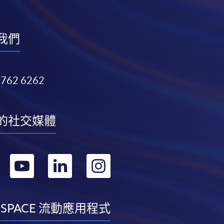
我們
3762 6262
的社交媒體
轉
轉
轉
轉
到
到
到
到
facebook
youtube
linkedin
instagram
 SPACE 流動應用程式