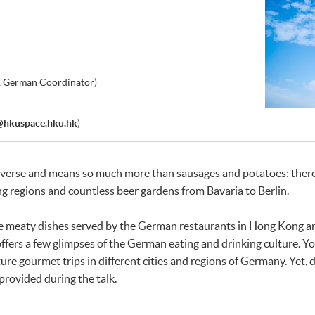
 German Coordinator)
@hkuspace.hku.hk
)
verse and means so much more than sausages and potatoes: there
g regions and countless beer gardens from Bavaria to Berlin.
the meaty dishes served by the German restaurants in Hong Kong an
offers a few glimpses of the German eating and drinking culture. Yo
ure gourmet trips in different cities and regions of Germany. Yet, d
 provided during the talk.