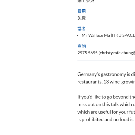
網上參與
費用
免費
講者
Mr Wallace Ma (HKU SPACE
查詢
2975 5695 (
christy.mfc.chung
Germany's gastronomy is di
restaurants, 13 wine-growin
If you’d like to go beyond 
miss out on this talk which 
which are useful for your fut
is prohibited and no food is