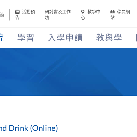
活動預
研討會及工作
教學中
學員網
簡
告
坊
心
站
院
學習
入學申請
教與學
d Drink (Online)