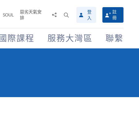
惡劣天氣安
登
註
分
打
SOUL
排
冊
入
享
開
至
搜
尋
國際課程
服務大灣區
聯繫
介
面