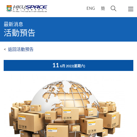
Skip
打
ENG
簡
to
彈
main
開
出
Main
content
搜
主
最新消息
content
選
尋
活動預告
start
單
介
面
<
返回活動預告
11
6月 2022
(星期六)