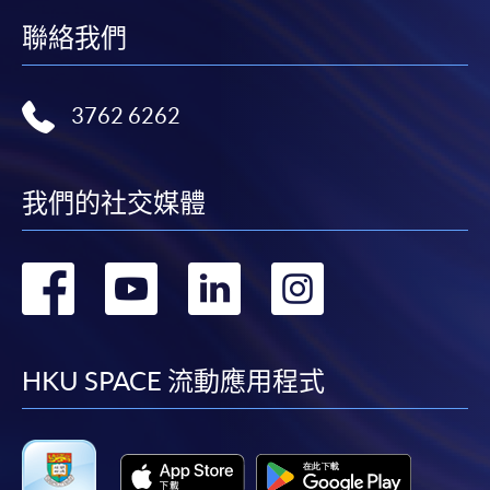
聯絡我們
3762 6262
我們的社交媒體
轉
轉
轉
轉
到
到
到
到
facebook
youtube
linkedin
instag
HKU SPACE 流動應用程式