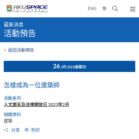
Skip
打
ENG
簡
to
彈
main
開
出
Main
content
搜
主
最新消息
content
選
尋
活動預告
start
單
介
面
<
返回活動預告
26
2月 2023
(星期日)
怎樣成為一位建築師
活動系列
人文語言及法律開放日 2023年2月
相關學科
建築
分享
列印