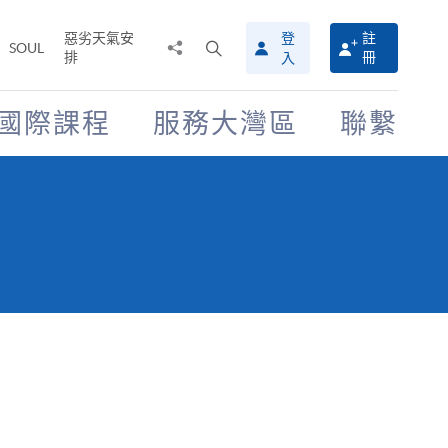
惡劣天氣安
登
註
分
打
SOUL
排
冊
入
享
開
至
搜
尋
國際課程
服務大灣區
聯繫
介
面