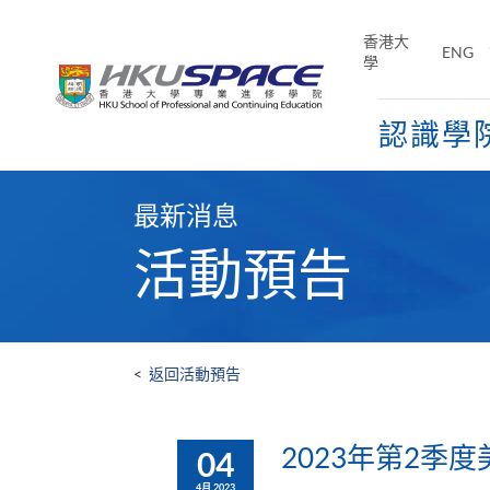
Skip
to
香港大
ENG
main
學
content
認識學
Main
content
最新消息
start
活動預告
<
返回活動預告
2023年第2季度
04
4月 2023