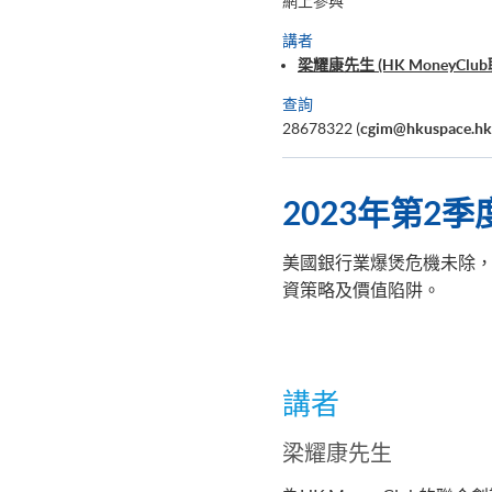
網上參與
講者
梁耀康先生 (HK MoneyCl
查詢
28678322 (
cgim@hkuspace.hk
2023
年第2
季
美國銀行業爆煲危機未除，
資策略及價值陷阱。
講者
梁耀康先生