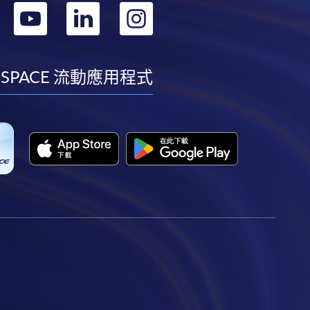
轉
轉
轉
轉
到
到
到
到
facebook
youtube
linkedin
instagram
 SPACE 流動應用程式