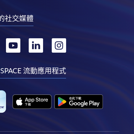
的社交媒體
轉
轉
轉
轉
到
到
到
到
facebook
youtube
linkedin
instagram
 SPACE 流動應用程式