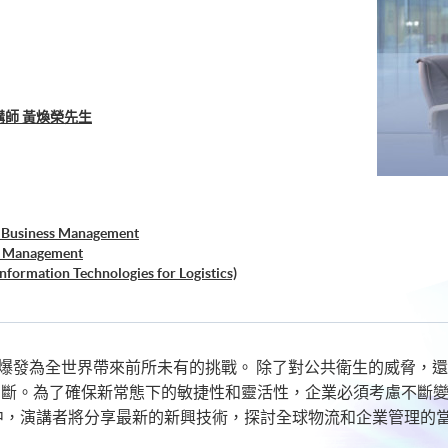
師 黃煥榮先生
) Business Management
s Management
Information Technologies for Logistics)
rmal in Supply Chain and Logistics Industry)
19) 的爆發為全世界帶來前所未有的挑戰。 除了對公共衛生的威
中斷。為了確保新常態下的敏捷性和靈活性，企業必須考慮不斷
中，演講者將分享最新的新興技術，探討全球物流和企業管理的