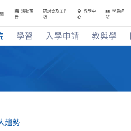
活動預
研討會及工作
教學中
學員網
簡
告
坊
心
站
院
學習
入學申請
教與學
大趨勢