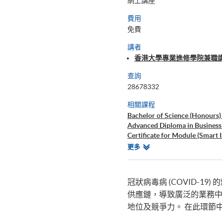
網上講座
費用
免費
講者
香港大學專業進修學院兼職講
查詢
28678332
相關課程
Bachelor of Science (Honours
Advanced Diploma in Busines
Certificate for Module (Smart 
Certificate for Module (New No
相
更多
關
課
程
冠狀病毒病 (COVID-
供應鏈，導致廣泛的業務
地位及競爭力。 在此環節