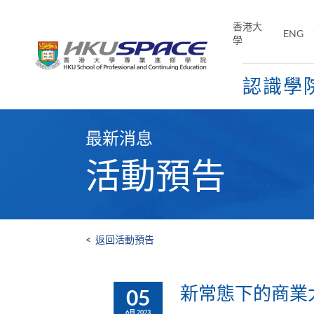
Skip
to
香港大
ENG
main
學
content
認識學
Main
content
最新消息
start
活動預告
<
返回活動預告
新常態下的商業
05
6月 2023