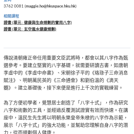
3762 0081 (
maggie.ho@hkuspace.hku.hk
)
相關課程
證書 (單元 : 健康與生命規劃的實用八字)
證書 (單元 : 玄空風水健康規劃)
傳說清朝雍正帝任用重要文臣武將時，都會以其八字作為甄
選參考。要建立堅實的八字基礎，就需要研讀古書，如唐朝
李虛中的《李虛中命書》、宋朝徐子平的《珞琭子三命消息
賦注》、明朝萬民英的《三命通會》和劉伯溫的《滴天
髓》。建立基礎後，接下來便是進行上千次的實戰練習。
為了方便初學者，覺慧居士創造了「八字十式」，作為研究
八字和術數的工具，並經過反覆測試證實有效而快速。在講
座中，溫民生先生將以明朝永樂皇帝朱棣的八字作為示範，
展示「八字十式」的強大功能，並幫助您理解自身八字的潛
力，從而規劃個人健康。