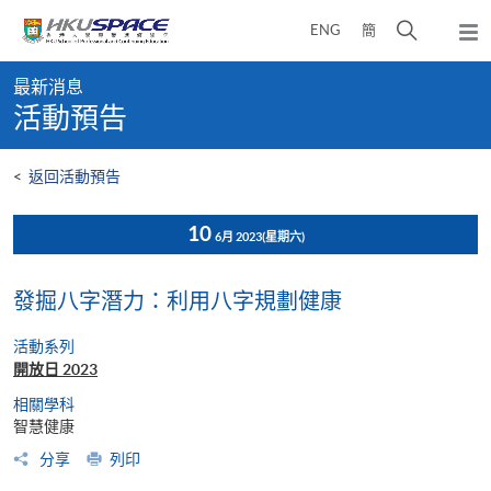
Skip
打
ENG
簡
to
彈
main
開
出
Main
content
搜
主
最新消息
content
選
尋
活動預告
start
單
介
面
<
返回活動預告
10
6月 2023
(星期六)
發掘八字潛力：利用八字規劃健康
活動系列
開放日 2023
相關學科
智慧健康
分享
列印