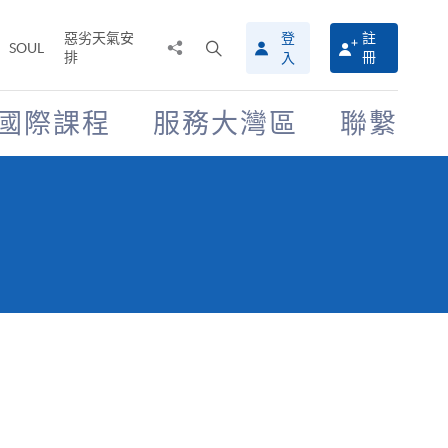
惡劣天氣安
登
註
分
打
SOUL
排
冊
入
享
開
至
搜
尋
國際課程
服務大灣區
聯繫
介
面