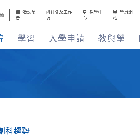
活動預
研討會及工作
教學中
學員網
簡
告
坊
心
站
院
學習
入學申請
教與學
創科趨勢