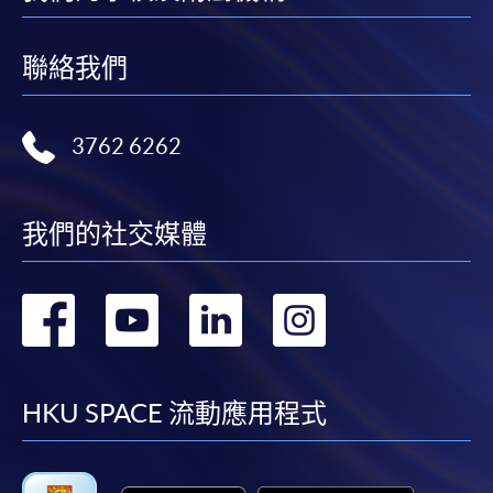
聯絡我們
3762 6262
我們的社交媒體
轉
轉
轉
轉
到
到
到
到
facebook
youtube
linkedin
instag
HKU SPACE 流動應用程式