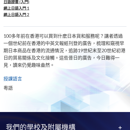
日語證書 (入門)
網上日語入門 1
網上日語入門 2
100多年前在香港可以買到什麽日本貨和服務呢？講者透過
一個世紀前在香港的中英文報紙刊登的廣告，梳理和窺視早
期日本商品在香港的流通情況，追跡19世紀末至20世紀初港
日的貿易關係及文化接觸。這些昔日的廣告，今日難得一
見，讀來仍覺趣味盎然。
授課語言
粵語
我們的學校及附屬機構