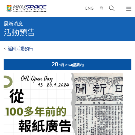
Skip
打
ENG
簡
to
彈
main
開
出
Main
content
搜
主
最新消息
content
選
尋
活動預告
start
單
介
面
<
返回活動預告
20
1月 2024
(星期六)