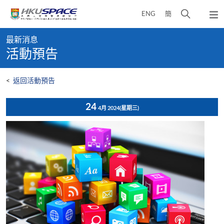
Skip
打
ENG
簡
to
彈
main
開
出
Main
content
搜
主
最新消息
content
選
尋
活動預告
start
單
介
面
<
返回活動預告
24
4月 2024
(星期三)