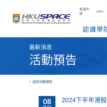
Skip
to
香港大
ENG
main
學
content
認識學
Main
content
最新消息
start
活動預告
<
返回活動預告
2024下半年港
08
6月 2024