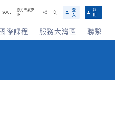
惡劣天氣安
登
註
分
打
SOUL
排
冊
入
享
開
至
搜
尋
國際課程
服務大灣區
聯繫
介
面