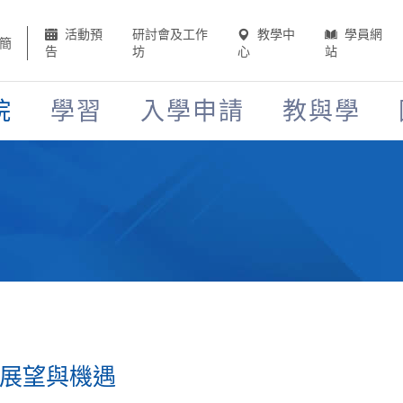
活動預
研討會及工作
教學中
學員網
簡
告
坊
心
站
院
學習
入學申請
教與學
股展望與機遇