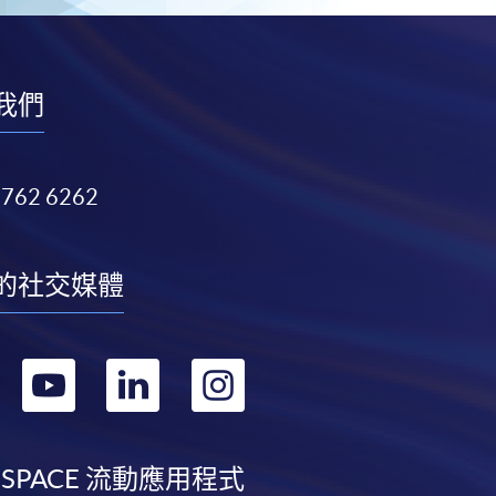
我們
3762 6262
的社交媒體
轉
轉
轉
轉
到
到
到
到
facebook
youtube
linkedin
instagram
 SPACE 流動應用程式