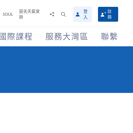
惡劣天氣安
登
註
分
打
SOUL
排
冊
入
享
開
至
搜
尋
國際課程
服務大灣區
聯繫
介
面