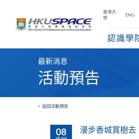
Skip
to
香港大
ENG
main
學
content
認識學
Main
content
最新消息
start
活動預告
<
返回活動預告
漫步香城賞樹去
08
6月 2024