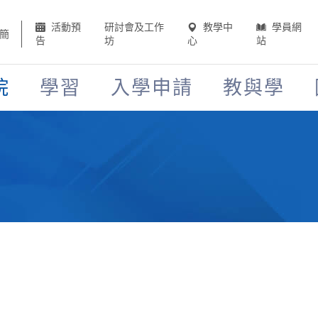
活動預
研討會及工作
教學中
學員網
簡
告
坊
心
站
院
學習
入學申請
教與學