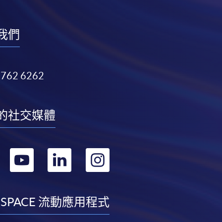
我們
3762 6262
的社交媒體
轉
轉
轉
轉
到
到
到
到
facebook
youtube
linkedin
instagram
 SPACE 流動應用程式