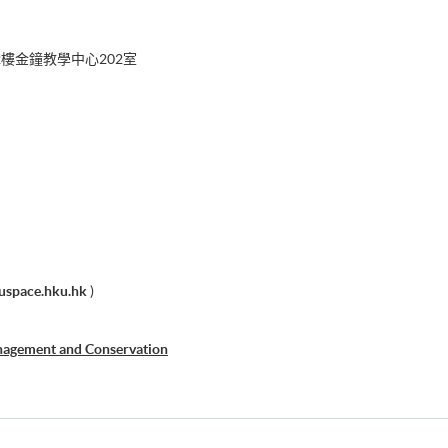
樓金鐘教學中心202室
uspace.hku.hk
)
nagement and Conservation