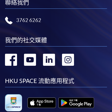
聯絡我們
3762 6262
我們的社交媒體
轉
轉
轉
轉
到
到
到
到
facebook
youtube
linkedin
instag
HKU SPACE 流動應用程式