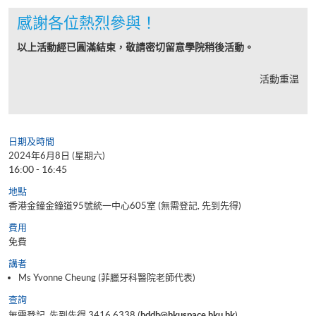
感謝各位熱烈參與！
以上活動經已圓滿結束，敬請密切留意學院稍後活動。
活動重温
日期及時間
2024年6月8日 (星期六)
16:00 - 16:45
地點
香港金鐘金鐘道95號統一中心605室 (無需登記, 先到先得)
費用
免費
講者
Ms Yvonne Cheung (菲臘牙科醫院老師代表)
查詢
無需登記, 先到先得 3416 6338 (
hddh@hkuspace.hku.hk
)