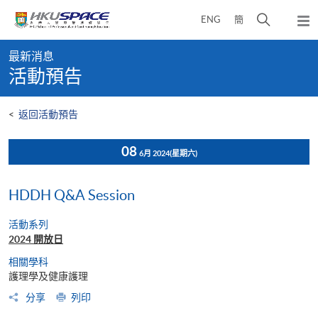
Skip
打
ENG
簡
to
彈
main
開
出
Main
content
搜
主
最新消息
content
選
尋
活動預告
start
單
介
面
<
返回活動預告
08
6月 2024
(星期六)
HDDH Q&A Session
活動系列
2024 開放日
相關學科
護理學及健康護理
分享
列印