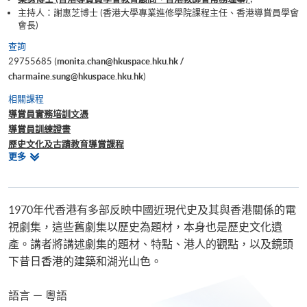
主持人：謝惠芝博士 (香港大學專業進修學院課程主任、香港導賞員學會
會長)
查詢
29755685 (
monita.chan@hkuspace.hku.hk /
charmaine.sung@hkuspace.hku.hk
)
相關課程
導賞員實務培訓文憑
導賞員訓練證書
歷史文化及古蹟教育導賞課程
相
更多
導賞員訓練課程〈西式建築．教堂解碼〉
關
導賞員訓練課程<中式建築．吉祥圖案>
課
程
1970年代香港有多部反映中國近現代史及其與香港關係的電
視劇集，這些舊劇集以歷史為題材，本身也是歷史文化遺
產。講者將講述劇集的題材、特點、港人的觀點，以及鏡頭
下昔日香港的建築和湖光山色。
語言 － 粵語