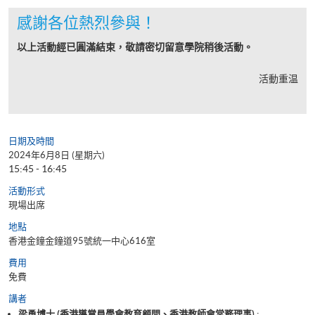
感謝各位熱烈參與！
以上活動經已圓滿結束，敬請密切留意學院稍後活動。
活動重温
日期及時間
2024年6月8日 (星期六)
15:45 - 16:45
活動形式
現場出席
地點
香港金鐘金鐘道95號統一中心616室
費用
免費
講者
梁勇博士 (香港導賞員學會教育顧問、香港教師會常務理事) ;