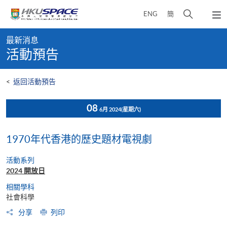
Skip
打
ENG
簡
to
彈
main
開
出
Main
content
搜
主
最新消息
content
選
尋
活動預告
start
單
介
面
<
返回活動預告
08
6月 2024
(星期六)
1970年代香港的歷史題材電視劇
活動系列
2024 開放日
相關學科
社會科學
分享
列印