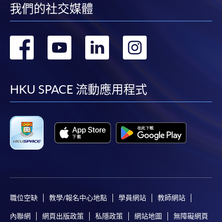
我們的社交媒體
轉
轉
轉
轉
到
到
到
到
facebook
youtube
linkedin
instag
HKU SPACE 流動應用程式
職位空缺
教學/報名中心地點
學員網站
教師網站
內聯網
網頁出版政策
私隱政策
網站地圖
無障礙網頁