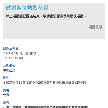
感謝各位熱烈參與！
以上活動經已圓滿結束，敬請密切留意學院稍後活動。
活動重温
日期及時間
2024年6月8日 (星期六)
14:00 - 15:00
活動形式
現場出席
地點
金鐘夏愨道18號海富中心2樓楊健明教授伉儷演講廳 (204室)
費用
免費
講者
李世傑先生 ( 圓幣錢包科技有限公司行政總裁及董事會董事)