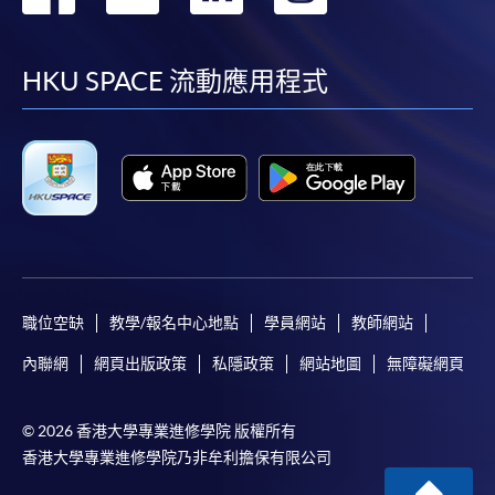
到
到
到
到
facebook
youtube
linkedin
instag
HKU SPACE 流動應用程式
職位空缺
教學/報名中心地點
學員網站
教師網站
內聯網
網頁出版政策
私隱政策
網站地圖
無障礙網頁
© 2026 香港大學專業進修學院 版權所有
香港大學專業進修學院乃非牟利擔保有限公司