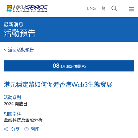
Skip
打
ENG
簡
to
彈
main
開
出
Main
content
搜
主
最新消息
content
選
尋
活動預告
start
單
介
面
<
返回活動預告
08
6月 2024
(星期六)
港元穩定幣如何促進香港Web3生態發展
活動系列
2024 開放日
相關學科
金融科技及金融分析
分享
列印