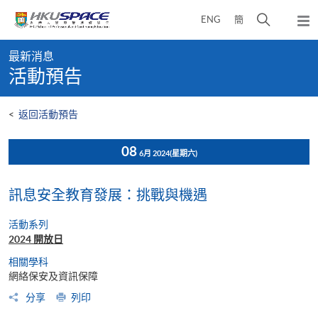
Skip
打
ENG
簡
to
彈
main
開
出
Main
content
搜
主
最新消息
content
選
尋
活動預告
start
單
介
面
<
返回活動預告
08
6月 2024
(星期六)
訊息安全教育發展：挑戰與機遇
活動系列
2024 開放日
相關學科
網絡保安及資訊保障
分享
列印