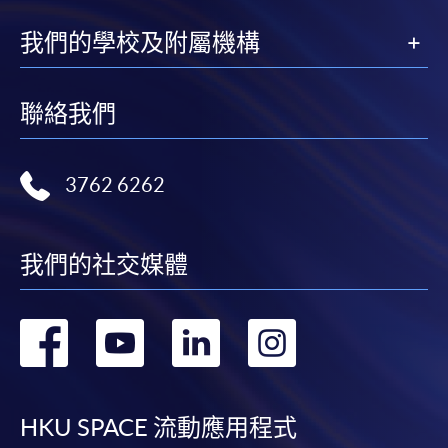
我們的學校及附屬機構
聯絡我們
3762 6262
我們的社交媒體
轉
轉
轉
轉
到
到
到
到
facebook
youtube
linkedin
instag
HKU SPACE 流動應用程式