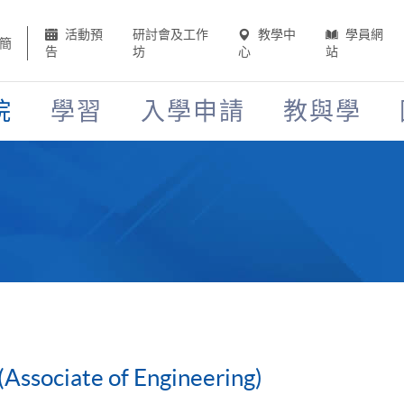
活動預
研討會及工作
教學中
學員網
簡
告
坊
心
站
院
學習
入學申請
教與學
Associate of Engineering)