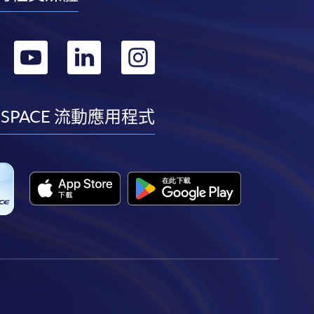
轉
轉
轉
轉
到
到
到
到
facebook
youtube
linkedin
instagram
 SPACE 流動應用程式