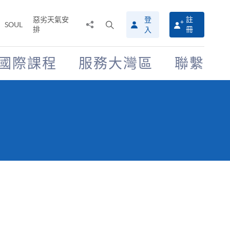
惡劣天氣安
登
註
分
打
SOUL
排
冊
入
享
開
至
搜
尋
國際課程
服務大灣區
聯繫
介
面