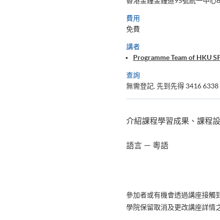
香港金鐘金鐘道95號統一中心60
費用
免費
講者
Programme Team of HKU S
查詢
無需登記, 先到先得 3416 6338 
介紹課程學習成果、課程
語言 － 粵語
參加者或有機會透過講座接觸
學院保留取消及更改講座詳情