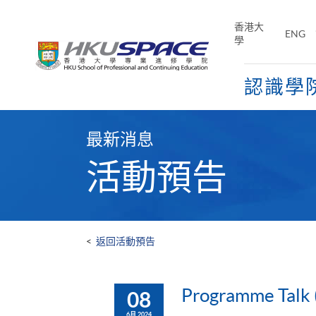
Skip
to
香港大
ENG
main
學
content
認識學
Main
content
最新消息
start
活動預告
<
返回活動預告
Programme Talk (
08
6月 2024