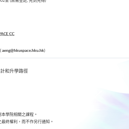
2室 (無需登記, 先到先得)
PACE CC
(
aeng@hkuspace.hku.hk
)
設計和升學路徑
到本學院相關之課程。
之最終權利，而不作另行通知。