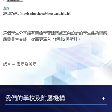
查詢
29107691 (
mavis.nlm.chow@hkuspace.hku.hk
)
這個學生分享讓有興趣學習建築或室內設計的學生能夠與應
屆畢業生交談，從而更深入了解這2個學科。
語言 － 粵語及英語
我們的學校及附屬機構