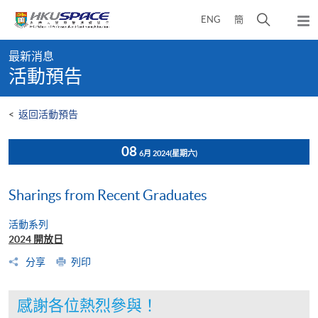
Skip
打
ENG
簡
to
彈
main
開
出
Main
content
搜
主
最新消息
content
選
尋
活動預告
start
單
介
面
<
返回活動預告
08
6月 2024
(星期六)
Sharings from Recent Graduates
活動系列
2024 開放日
分享
列印
感謝各位熱烈參與！