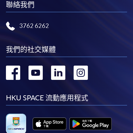
聯絡我們
3762 6262
我們的社交媒體
轉
轉
轉
轉
到
到
到
到
facebook
youtube
linkedin
instag
HKU SPACE 流動應用程式