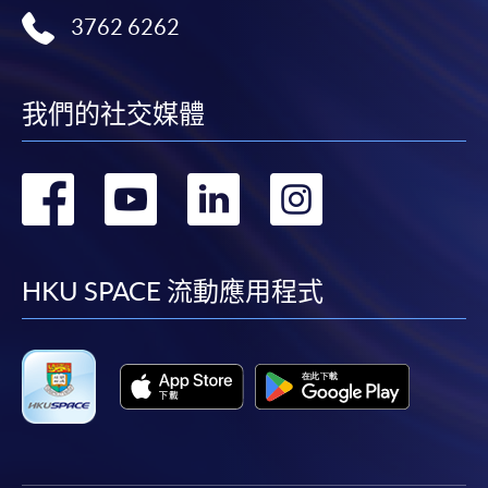
3762 6262
我們的社交媒體
轉
轉
轉
轉
到
到
到
到
facebook
youtube
linkedin
instag
HKU SPACE 流動應用程式