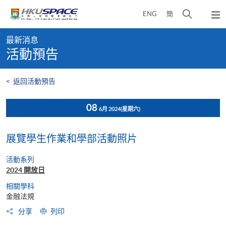
Skip
打
ENG
簡
to
彈
main
開
出
Main
content
搜
主
最新消息
content
選
尋
活動預告
start
單
介
面
<
返回活動預告
08
6月 2024
(星期六)
展覽學生作業和學部活動照片
活動系列
2024 開放日
相關學科
金融法規
分享
列印