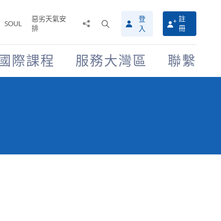
惡劣天氣安
登
註
分
打
SOUL
排
冊
入
享
開
至
搜
尋
國際課程
服務大灣區
聯繫
介
面