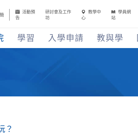
活動預
研討會及工作
教學中
學員網
簡
告
坊
心
站
院
學習
入學申請
教與學
玩？