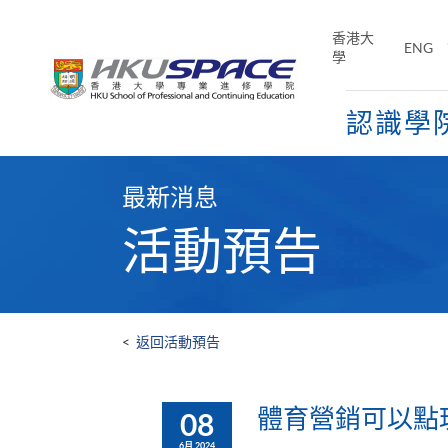
Skip
to
香港大
ENG
main
學
content
認識學
Main
content
最新消息
start
活動預告
<
返回活動預告
體育營銷可以點
08
6月 2024