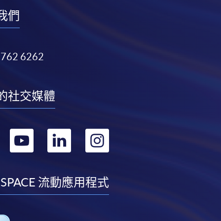
我們
3762 6262
的社交媒體
轉
轉
轉
轉
到
到
到
到
facebook
youtube
linkedin
instagram
 SPACE 流動應用程式