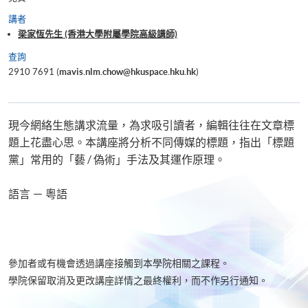
講者
梁家恆先生 (香港大學附屬學院高級講師)
查詢
2910 7691 (
mavis.nlm.chow@hkuspace.hku.hk
)
現今網絡生態講求流量，為求吸引讀者，編輯往往在文章標
題上花盡心思。本講座將分析不同傳媒的標題，指出「標題
黨」常用的「藝 / 偽術」手法及其運作原理。
語言 － 粵語
參加者或有機會透過講座接觸到本學院相關之課程。
學院保留取消及更改講座詳情之最終權利，而不作另行通知。