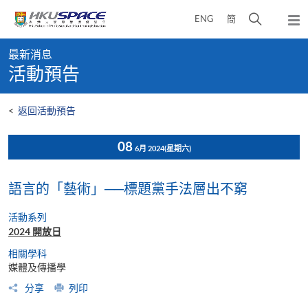
Skip
打
ENG
簡
to
彈
main
開
出
Main
content
搜
主
最新消息
content
選
尋
活動預告
start
單
介
面
<
返回活動預告
08
6月 2024
(星期六)
語言的「藝術」──標題黨手法層出不窮
活動系列
2024 開放日
相關學科
媒體及傳播學
分享
列印