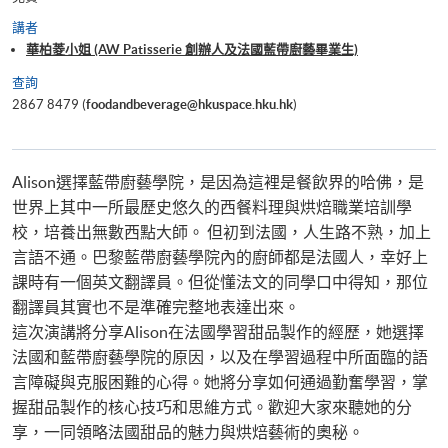
講者
華柏菱小姐 (AW Patisserie 創辦人及法國藍帶廚藝畢業生)
查詢
2867 8479 (
foodandbeverage@hkuspace.hku.hk
)
Alison選擇藍帶廚藝學院，是因為這裡是餐飲界的哈佛，是
世界上其中一所最歷史悠久的西餐料理與烘焙職業培訓學
校，培養出無數西點大師。 但初到法國，人生路不熟，加上
言語不通。巴黎藍帶廚藝學院內的廚師都是法國人，幸好上
課時有一個英文翻譯員。但從懂法文的同學口中得知，那位
翻譯員其實也不是準確完整地表達出來。
這次演講將分享Alison在法國學習甜品製作的經歷，她選擇
法國和藍帶廚藝學院的原因，以及在學習過程中所面臨的語
言障礙與克服困難的心得。她將分享如何通過勤奮學習，掌
握甜品製作的核心技巧和思維方式。歡迎大家來聽她的分
享，一同領略法國甜品的魅力與烘焙藝術的奧秘。