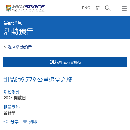
Skip
打
ENG
簡
to
彈
main
開
出
Main
content
搜
主
最新消息
content
選
尋
活動預告
start
單
介
面
<
返回活動預告
08
6月 2024
(星期六)
甜品師9,779 公里追夢之旅
活動系列
2024 開放日
相關學科
會計學
分享
列印