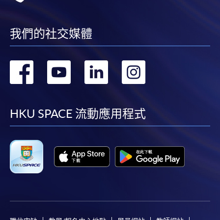
我們的社交媒體
轉
轉
轉
轉
到
到
到
到
facebook
youtube
linkedin
instag
HKU SPACE 流動應用程式