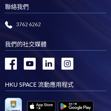
聯絡我們
3762 6262
我們的社交媒體
轉
轉
轉
轉
到
到
到
到
facebook
youtube
linkedin
instag
HKU SPACE 流動應用程式