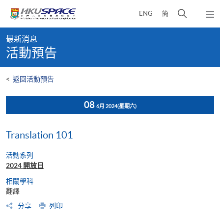
Skip
打
ENG
簡
to
彈
main
開
出
Main
content
搜
主
最新消息
content
選
尋
活動預告
start
單
介
面
<
返回活動預告
08
6月 2024
(星期六)
Translation 101
活動系列
2024 開放日
相關學科
翻譯
分享
列印