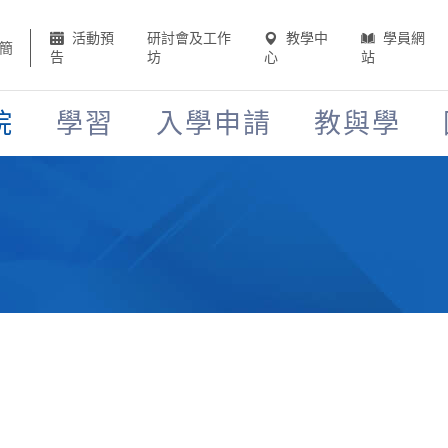
活動預
研討會及工作
教學中
學員網
簡
告
坊
心
站
院
學習
入學申請
教與學