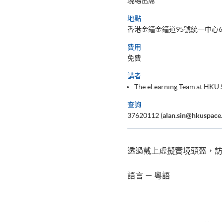
現場出席
地點
香港金鐘金鐘道95號統一中心6
費用
免費
講者
The eLearning Team at HKU
查詢
37620112 (
alan.sin@hkuspace
透過戴上虛擬實境頭盔，
語言 － 粵語