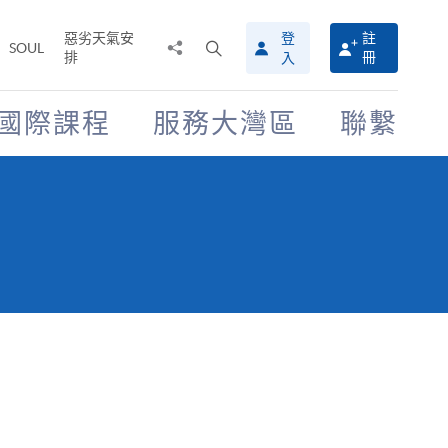
惡劣天氣安
登
註
分
打
SOUL
排
冊
入
享
開
至
搜
尋
國際課程
服務大灣區
聯繫
介
面