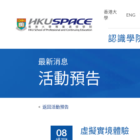
Skip
to
香港大
ENG
main
學
content
認識學
Main
content
最新消息
start
活動預告
<
返回活動預告
虛擬實境體驗
08
6月 2024