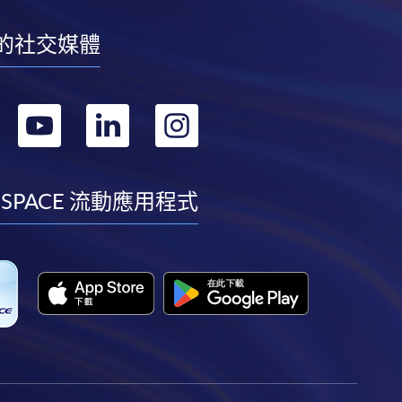
的社交媒體
轉
轉
轉
轉
到
到
到
到
facebook
youtube
linkedin
instagram
 SPACE 流動應用程式