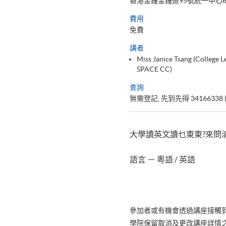
香港金鐘金鐘道95號統一中心60
費用
免費
講者
Miss Janice Tsang (College
SPACE CC)
查詢
無需登記, 先到先得 34166338 
大學讀英文讀乜東東?來問
語言 － 粵語 / 英語
參加者或有機會透過講座接觸
學院保留取消及更改講座詳情