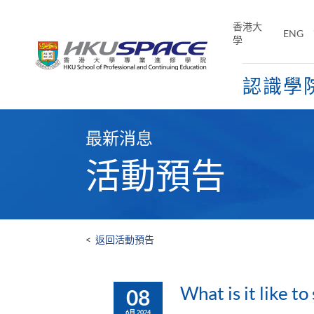
Skip
to
香港大
ENG
main
學
content
認識學
Main
content
最新消息
start
活動預告
<
返回活動預告
What is it like to
08
6月 2024