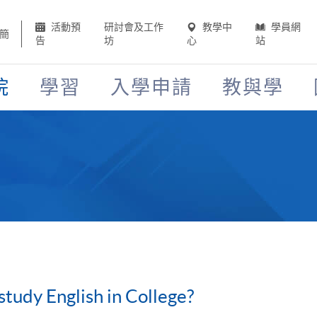
活動預
研討會及工作
教學中
學員網
簡
告
坊
心
站
院
學習
入學申請
教與學
 study English in College?