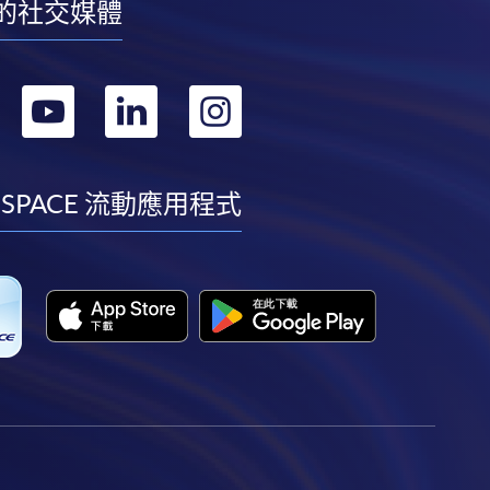
的社交媒體
轉
轉
轉
轉
到
到
到
到
facebook
youtube
linkedin
instagram
 SPACE 流動應用程式