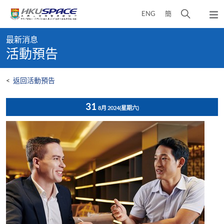
Skip
打
ENG
簡
to
彈
main
開
出
Main
content
搜
主
最新消息
content
選
尋
活動預告
start
單
介
面
<
返回活動預告
31
8月 2024
(星期六)