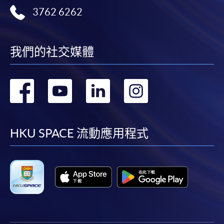
3762 6262
我們的社交媒體
轉
轉
轉
轉
到
到
到
到
facebook
youtube
linkedin
instag
HKU SPACE 流動應用程式