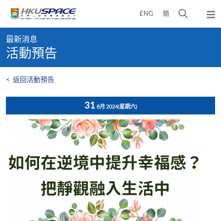
Skip
打
ENG
簡
to
彈
main
開
出
Main
content
搜
主
最新消息
content
選
尋
活動預告
start
單
介
面
<
返回活動預告
31
8月 2024
(星期六)