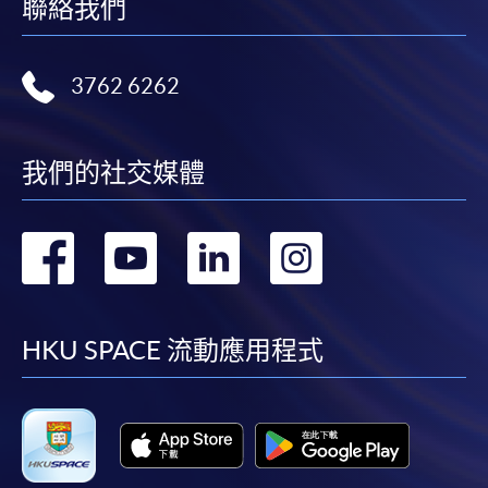
聯絡我們
3762 6262
我們的社交媒體
轉
轉
轉
轉
到
到
到
到
facebook
youtube
linkedin
instag
HKU SPACE 流動應用程式