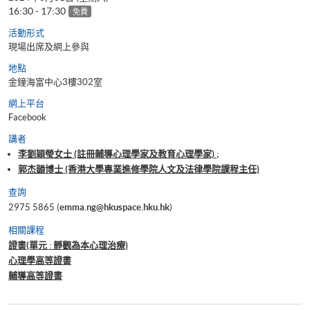
16:30 - 17:30
免費
活動形式
現場出席及網上參與
地點
金鐘海富中心3樓302室
網上平台
Facebook
講者
李劉穎瑩女士 (註冊輔導心理學家及教育心理學家) ;
郭杰韻博士 (香港大學專業進修學院人文及法律學院課程主任)
查詢
2975 5865 (
emma.ng@hkuspace.hku.hk
)
相關課程
證書(單元 : 靜觀為本心理治療)
心理學高等證書
輔導高等證書