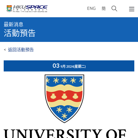
Skip
打
ENG
簡
to
彈
main
開
出
Main
content
搜
主
最新消息
content
選
尋
活動預告
start
單
介
面
<
返回活動預告
03
9月 2024
(星期二)