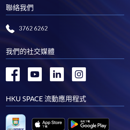
聯絡我們
3762 6262
我們的社交媒體
轉
轉
轉
轉
到
到
到
到
facebook
youtube
linkedin
instag
HKU SPACE 流動應用程式