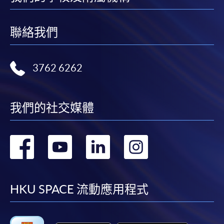
聯絡我們
3762 6262
我們的社交媒體
轉
轉
轉
轉
到
到
到
到
facebook
youtube
linkedin
instag
HKU SPACE 流動應用程式