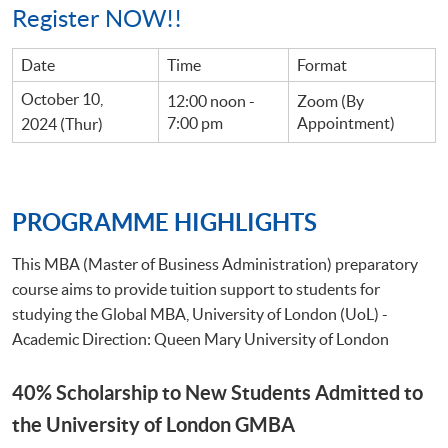
Register NOW!!
Date
Time
Format
October 10,
12:00 noon -
Zoom (By
7:00 pm
Appointment)
2024 (Thur)
PROGRAMME HIGHLIGHTS
This MBA (Master of Business Administration) preparatory
course aims to provide tuition support to students for
studying the Global MBA, University of London (UoL) -
Academic Direction: Queen Mary University of London
40% Scholarship to New Students Admitted to
the University of London GMBA