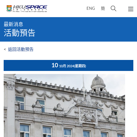
Skip
打
ENG
簡
to
彈
main
開
出
Main
content
搜
主
最新消息
content
選
尋
活動預告
start
單
介
面
<
返回活動預告
10
10月 2024
(星期四)