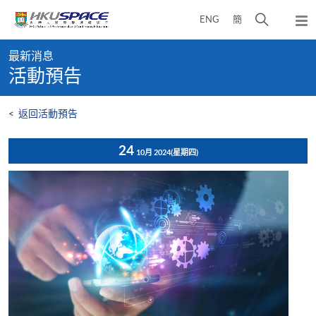
Skip
打
ENG
簡
to
彈
main
開
出
Main
content
搜
主
最新消息
content
選
尋
活動預告
start
單
介
面
<
返回活動預告
24
10月 2024
(星期四)