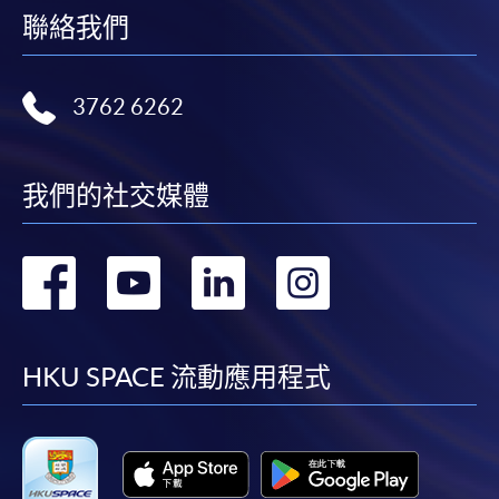
聯絡我們
3762 6262
我們的社交媒體
轉
轉
轉
轉
到
到
到
到
facebook
youtube
linkedin
instag
HKU SPACE 流動應用程式