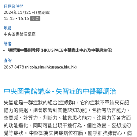
日期及時間
2024年11月21日 (星期四)
15:15 - 16:15
免費
地點
中央圖書館演講廳
講者
張群湘中醫副教授 (HKU SPACE中醫臨床中心及中藥房主任)
查詢
2867 8478 (
nicola.sin@hkuspace.hku.hk
)
中央圖書館講座 - 失智症的中醫藥調治
失智症是一群症狀的組合(症候群)，它的症狀不單純只有記
憶力的減退，還會影響到其他認知功能，包括有語言能力、
空間感、計算力、判斷力、抽象思考能力、注意力等各方面
的功能退化，同時可能出現干擾行為、個性改變、妄想或幻
覺等症狀。 中醫認為失智症病位在腦，關乎肝脾肺腎心，病