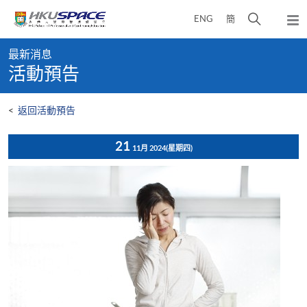
Skip
打
ENG
簡
to
彈
main
開
出
Main
content
搜
主
最新消息
content
選
尋
活動預告
start
單
介
面
<
返回活動預告
21
11月 2024
(星期四)