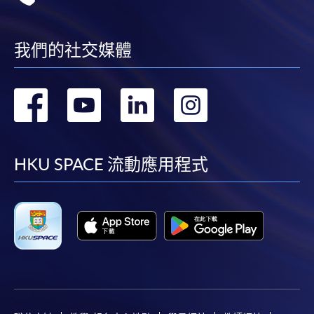
我們的社交媒體
轉
轉
轉
轉
到
到
到
到
facebook
youtube
linkedin
instag
HKU SPACE 流動應用程式