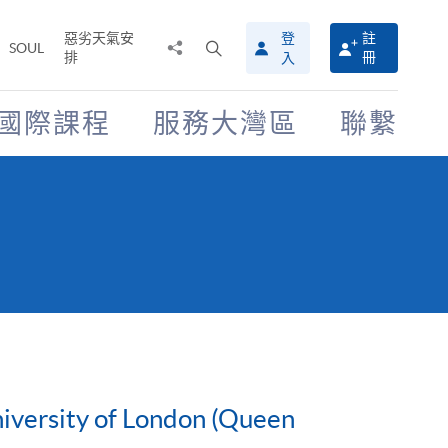
惡劣天氣安
登
註
分
打
SOUL
排
冊
入
享
開
至
搜
尋
國際課程
服務大灣區
聯繫
介
面
niversity of London (Queen