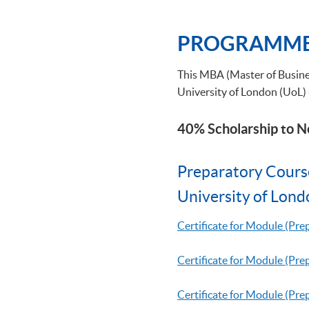
PROGRAMME
This MBA (Master of Busines
University of London (UoL)
40% Scholarship to 
Preparatory Cours
University of Lond
Certificate for Module (Pr
Certificate for Module (P
Certificate for Module (Pr