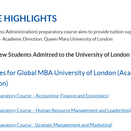
 HIGHLIGHTS
s Administration) preparatory course aims to provide tuition su
 - Academic Direction: Queen Mary University of London
New Students Admitted to the University of Lond
es for Global MBA University of London (Ac
on)
eparatory Course – Accounting, Finance and Economics)
reparatory Course – Human Resource Management and Leadership)
eparatory Course - Strategic Management and Marketing)