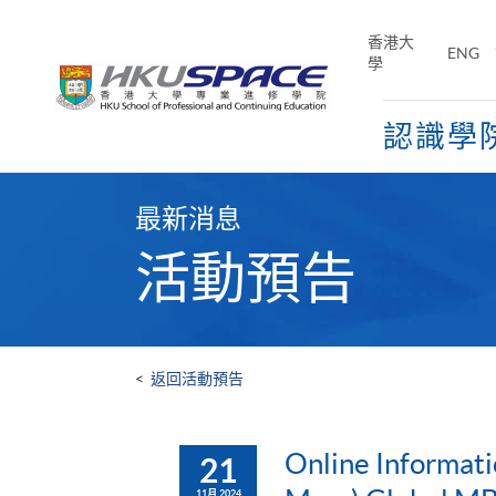
Skip
to
香港大
ENG
main
學
content
認識學
Main
content
最新消息
start
活動預告
<
返回活動預告
Online Informati
21
11月 2024