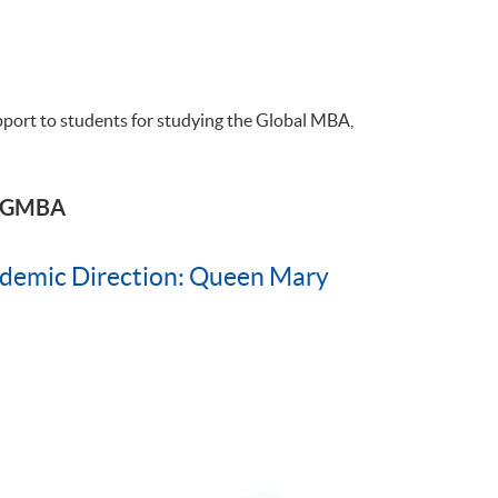
pport to students for studying the Global MBA,
on GMBA
ademic Direction: Queen Mary