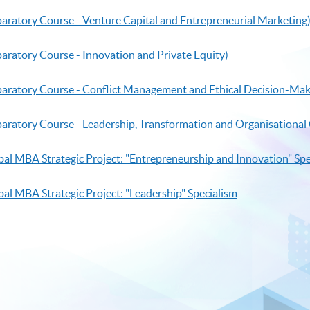
paratory Course - Venture Capital and Entrepreneurial Marketing
paratory Course - Innovation and Private Equity)
eparatory Course - Conflict Management and Ethical Decision-Mak
eparatory Course - Leadership, Transformation and Organisation
bal MBA Strategic Project: "Entrepreneurship and Innovation" Spe
al MBA Strategic Project: "Leadership" Specialism