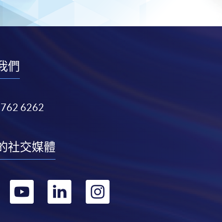
我們
3762 6262
的社交媒體
轉
轉
轉
轉
到
到
到
到