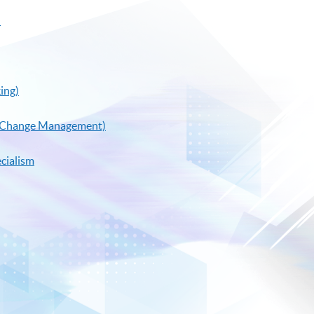
)
ing)
al Change Management)
cialism