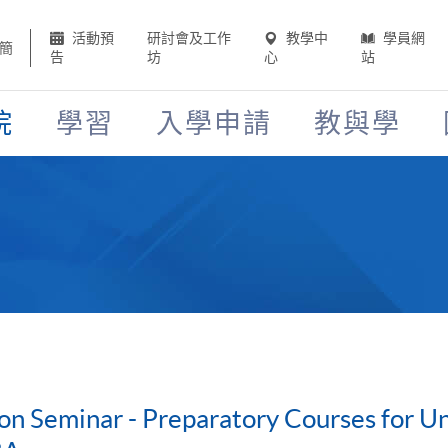
活動預
研討會及工作
教學中
學員網
簡
告
坊
心
站
院
學習
入學申請
教與學
on Seminar - Preparatory Courses for U