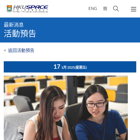
Skip
打
ENG
簡
to
彈
main
開
出
Main
content
搜
主
最新消息
content
選
尋
活動預告
start
單
介
面
<
返回活動預告
17
1月 2025
(星期五)