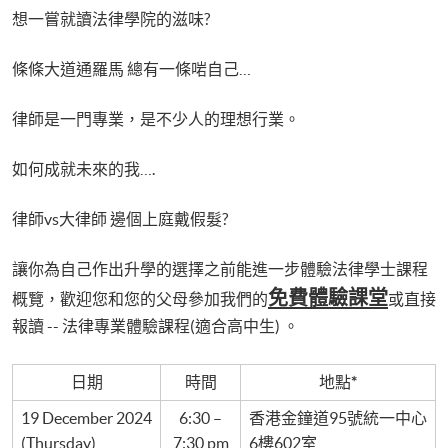
想一嘗就讀法律學院的滋味?
條條大道通羅馬 總有一條啱自己…
律師是一門專業，是不少人的理想行業。
如何成就未來的我….
律師vs大律師 邊個上庭戴假髮?
讓你為自己作出升學的選擇之前能進一步體驗法律學士課程
免費體驗課堂
概覽，歡迎您和您的父母參加我們的
或直接
報讀 -- 法律專業體驗課程(適合高中生) 。
日期
時間
地點
*
19 December 2024
6:30 –
香港金鐘道95號統一中心
(Thursday)
7:30 pm
6樓602室