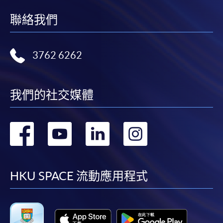
聯絡我們
3762 6262
我們的社交媒體
轉
轉
轉
轉
到
到
到
到
facebook
youtube
linkedin
instag
HKU SPACE 流動應用程式