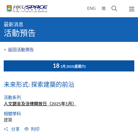
Skip
打
ENG
簡
to
彈
main
開
出
Main
content
搜
主
最新消息
content
選
尋
活動預告
start
單
介
面
<
返回活動預告
18
1月 2025
(星期六)
未來形式: 探索建築的前沿
活動系列
人文語言及法律開放日（2025年1月）
相關學科
建築
分享
列印