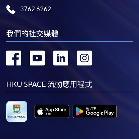
3762 6262
我們的社交媒體
轉
轉
轉
轉
到
到
到
到
facebook
youtube
linkedin
instag
HKU SPACE 流動應用程式