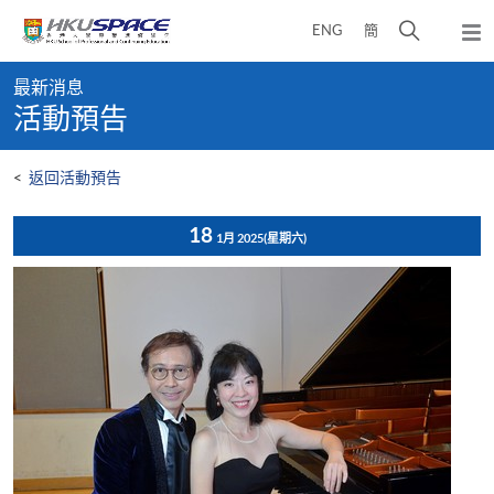
Skip
打
ENG
簡
to
彈
main
開
出
Main
content
搜
主
最新消息
content
選
尋
活動預告
start
單
介
面
<
返回活動預告
18
1月 2025
(星期六)