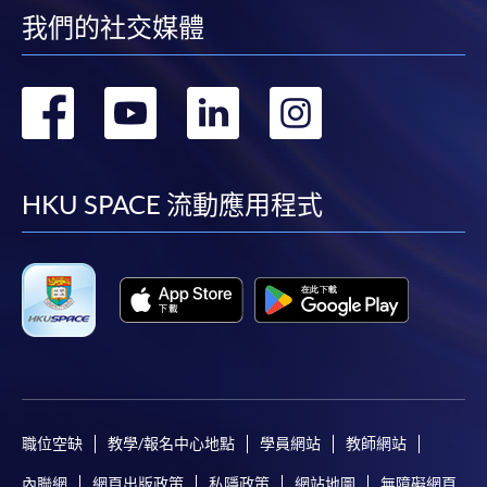
我們的社交媒體
轉
轉
轉
轉
到
到
到
到
facebook
youtube
linkedin
instag
HKU SPACE 流動應用程式
職位空缺
教學/報名中心地點
學員網站
教師網站
內聯網
網頁出版政策
私隱政策
網站地圖
無障礙網頁