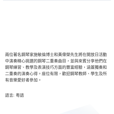
Practice)
程
鋼琴教學法入門
古典音樂導賞
兩位著名鋼琴家施敏倫博士和黃偉榮先生將在開放日活動
中演奏精心挑選的鋼琴二重奏曲目，並與來賓分享他們在
鋼琴練習、教學及表演技巧方面的豐富經驗，涵蓋獨奏和
二重奏的演奏心得。座位有限，歡迎鋼琴教師、學生及所
有音樂愛好者參加。
語言: 粵語