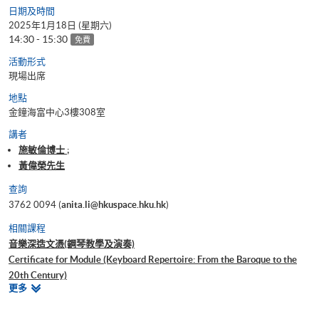
日期及時間
2025年1月18日 (星期六)
14:30 - 15:30
免費
活動形式
現場出席
地點
金鐘海富中心3樓308室
講者
施敏倫博士 ;
黃偉榮先生
查詢
3762 0094 (
anita.li@hkuspace.hku.hk
)
相關課程
音樂深造文憑(鋼琴教學及演奏)
Certificate for Module (Keyboard Repertoire: From the Baroque to the
20th Century)
相
更多
Certificate for Module (Advanced Piano Pedagogy)
關
Certificate for Module (Advanced Piano Technique and Performance
課