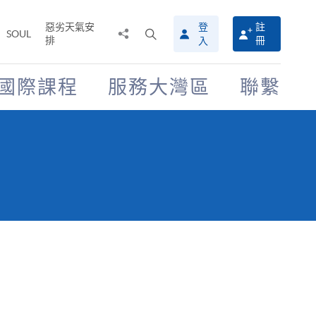
惡劣天氣安
登
註
分
打
SOUL
排
冊
入
享
開
至
搜
尋
國際課程
服務大灣區
聯繫
介
面