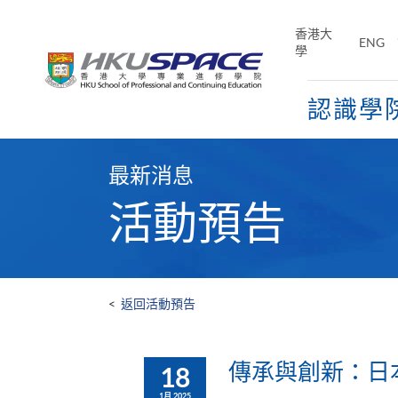
Skip
to
香港大
ENG
main
學
content
認識學
Main
content
最新消息
start
活動預告
<
返回活動預告
傳承與創新：日
18
1月 2025