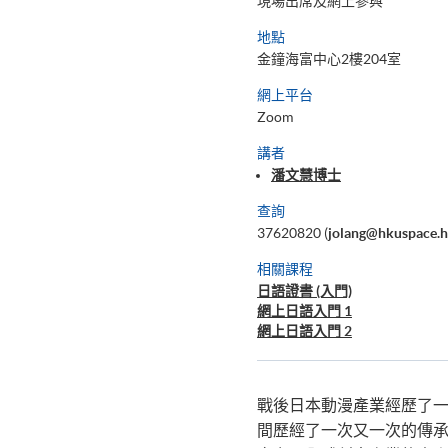
現場出席及網上參與
地點
金鐘海富中心2樓204室
網上平台
Zoom
講者
潘文慧博士
查詢
37620820 (
jolang@hkuspace.h
相關課程
日語證書 (入門)
網上日語入門 1
網上日語入門 2
戰後日本動漫產業經歷了一
間歷經了一次又一次的傳承