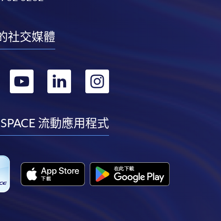
的社交媒體
轉
轉
轉
轉
到
到
到
到
facebook
youtube
linkedin
instagram
 SPACE 流動應用程式