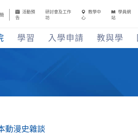
活動預
研討會及工作
教學中
學員網
簡
告
坊
心
站
院
學習
入學申請
教與學
本動漫史雜談