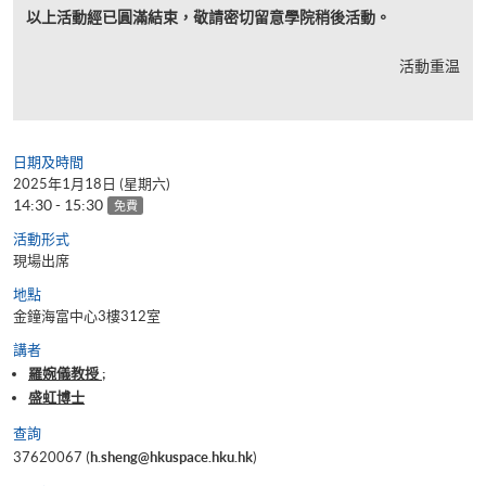
以上活動經已圓滿結束，敬請密切留意學院稍後活動。
活動重温
日期及時間
2025年1月18日 (星期六)
14:30 - 15:30
免費
活動形式
現場出席
地點
金鐘海富中心3樓312室
講者
羅婉儀教授 ;
盛虹博士
查詢
37620067 (
h.sheng@hkuspace.hku.hk
)