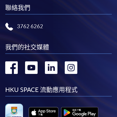
聯絡我們
3762 6262
我們的社交媒體
轉
轉
轉
轉
到
到
到
到
facebook
youtube
linkedin
instag
HKU SPACE 流動應用程式