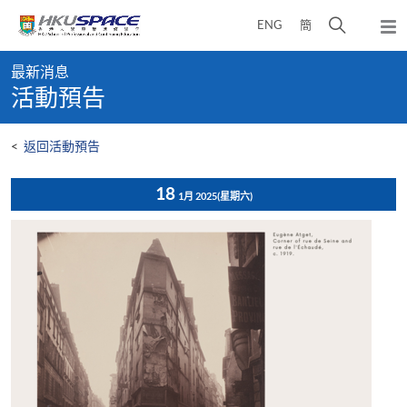
Skip
打
ENG
簡
to
彈
main
開
出
Main
content
搜
主
最新消息
content
選
尋
活動預告
start
單
介
面
<
返回活動預告
18
1月 2025
(星期六)