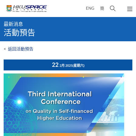
Skip
打
ENG
簡
to
彈
main
開
出
Main
content
搜
主
最新消息
content
選
尋
活動預告
start
單
介
面
<
返回活動預告
22
2月 2025
(星期六)