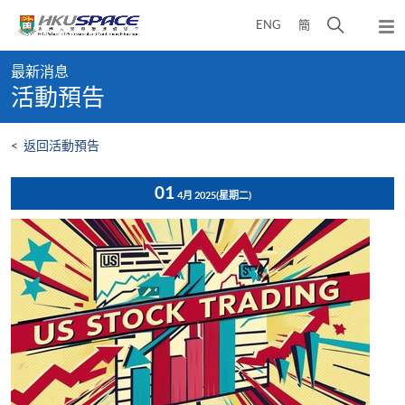
Skip
打
ENG
簡
to
彈
main
開
出
Main
content
搜
主
最新消息
content
選
尋
活動預告
start
單
介
面
<
返回活動預告
01
4月 2025
(星期二)