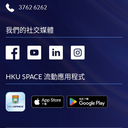
3762 6262
我們的社交媒體
轉
轉
轉
轉
到
到
到
到
facebook
youtube
linkedin
instag
HKU SPACE 流動應用程式