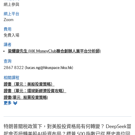
網上參與
網上平台
Zoom
費用
免費入場
講者
梁耀康先生 (HK MoneyClub聯合創辦人兼平台分析師)
查詢
2867 8322 (
lucas.ng@hkuspace.hku.hk
)
相關課程
證書（單元：美股投資策略）
證書（單元：環球新經濟投資攻略）
證書(單元 : 股票投資策略)
相
更多
證書(單元 : 金融技術及趨勢分析)
關
證書(單元 : 外匯、衍生工具、結構性產品及對沖基金交易策略)
課
程
特朗普關税政策下，對美股投資格局有何轉變？ DeepSeek冒
起會否扭轉美股AI投資布局？標普 500 指數已從 歷史高位回