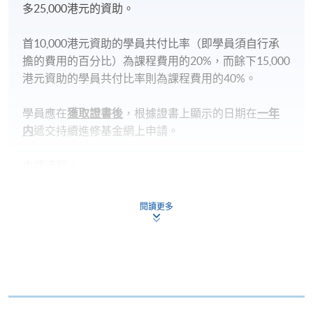
多25,000港元的資助。
首10,000港元資助的學員共付比率（即學員須自行承
擔的費用的百分比）為課程費用的20%，而餘下15,000
港元資助的學員共付比率則為課程費用的40%。
學員應在
獲取證書後
，根據證書上顯示的日期在
一年
内
遞交持續進修基金網上申請。
申請流程：
https://hkuspace.hku.hk/cht/cef/application-
procedures
閱讀更多
持續進修基金
本課程已加入持續進修基金可獲發還款項課程名單內
證書(單元 : 股票投資策略)
本課程在資歴架構下獲得認可 (資歴架構第3級)