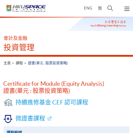
Skip
打
ENG
簡
to
彈
main
開
出
Main
content
搜
主
content
選
尋
start
單
介
會計及金融
面
投資管理
主頁
課程
證書(單元 : 股票投資策略)
Certificate for Module (Equity Analysis)
證書(單元 : 股票投資策略)
持續進修基金 CEF 認可課程
微證書課程
課程編號