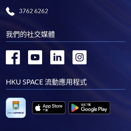
關證明文件；或
3762 6262
可將上述文件一併寄交各報名中心。信封上請註明
「報讀課程」。
我們的社交媒體
3. VISA╱MASTERCARD卡
申請人可以 VISA 或Mastercard卡繳付學費。申請人如
轉
轉
轉
轉
同是「香港大學專業進修學院Mastercard卡」持有
人，以該Mastercard卡付款報讀港幣2,000元或以上之
到
到
到
到
課程，可享有十個月免息分期付款優惠。詳情請向學
院報名中心職員查詢。
facebook
youtube
linkedin
instag
HKU SPACE 流動應用程式
4. 網上繳費服務
申請人可使用「繳費靈」、VISA或Mastercard卡於網
上繳付所有短期課程（以先到先得形式報名）及個別
學歷頒授課程之學費。詳情請參閱本院有關
網上服務
的網頁。