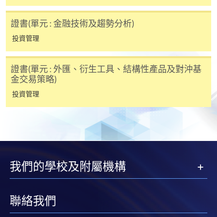
證書(單元 : 金融技術及趨勢分析)
課程組會在收到報名後，於課程開班兩星期或更早前
投資管理
經電郵發送錄取書，收到錄取書的同學應根據電郵的
指示繳付學費。
證書(單元 : 外匯、衍生工具、結構性產品及對沖基
金交易策略)
付款方法
投資管理
1. 現金或「易辦事」（EPS）
申請人可親臨學院任何一所報名中心，以現金或「易
辦事」(EPS) 繳付學費。
2. 支票或銀行本票
如以劃線支票或銀行本票繳付，抬頭請註明「香港大
我們的學校及附屬機構
學專業進修學院」。支票背面請寫上課程名稱及申請
人姓名。 閣下可：
聯絡我們
親臨學院各報名中心遞交支票或本票、報名表格及有