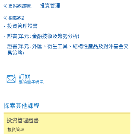
投資管理
更多課程關於
相關課程
投資管理證書
申請
證書(單元 : 金融技術及趨勢分析)
證書(單元 : 外匯、衍生工具、結構性產品及對沖基金交
易策略)
網上報名
立即報名
申請表
申請表
訂閱
學院電子通訊
報名辦法
請連同已填寫的報名表格、身份證證明文件
(
副本
)*
、
學歷證明文件
(
副本
)*
、工作證明文件
(
副本
)*(
如有
)
交回
探索其他課程
任何一所報名中心。
投資管理證書
*
請携帶正本於報名中心作核對之用。
投資管理