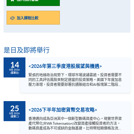
加入課程比較
是日及即將舉行
14
<2026年第三季度港股展望與機遇>
8月 2026
(星期五)
緊張的地緣政治局勢下，環球市場波譎雲詭。投資者需要不
同的工具評估風險來制定適當的投資策略。美國下年度加息
壓力漸增，投資者需要部署抗通脹組合和AI板塊第二階段新
局面。 2026年第三季度哪個港股板塊值得看高一線？講座
為你剖析: 1. 內地及環球宏觀形勢 2. 港股市場趨勢
3. 行業板塊新機遇 講者 方德霑先生 Quam Securities
Limited 總監-私人客戶服務投資部 日期 : 8月14日 (星期五)
25
時間 : 1:00 –2:00 pm YouTue 網上形式進行 語言 － 粵語
<2026下半年加密貨幣交易攻略>
8月 2026
(星期二)
香港邁向成為亞洲其中一個新型數碼資產中心。現實世界資
產代幣化(RWA Tokenisation)改變資產接觸投資者的方法，
數碼資產成為不可或缺的金融基建。比特幣短期價格及流動
性趨緊，但中長期的制度化進程正在加速推進。 網上講座內