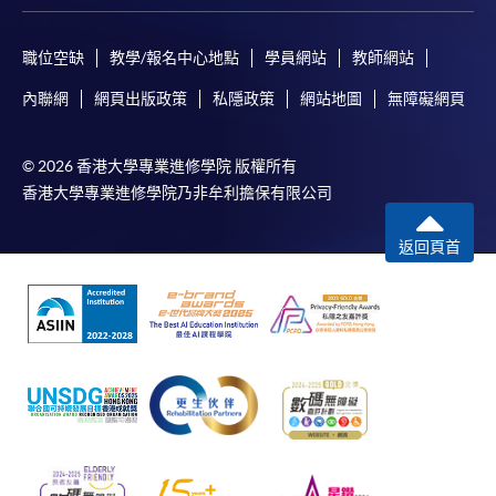
注意事項
職位空缺
教學/報名中心地點
學員網站
教師網站
如報讀的短期課程開課在即，學院可要求申請人以
現金、易辦事或信用卡（Visa或Mastercard卡）繳
內聯網
網頁出版政策
私隱政策
網站地圖
無障礙網頁
付學費。
除由學院裁定的特殊情況（例如課程因報名人數不
© 2026 香港大學專業進修學院 版權所有
足而取消）之外，一切已繳費用概不退還。如獲學
香港大學專業進修學院乃非牟利擔保有限公司
院批准退還款項，以現金、易辦事、支票或網上繳
費靈繳交之款項，將以支票退款；以信用卡繳交之
返回頁首
款項，退款將直接退還至支付款項時使用的信用卡
戶口。
除本學院網頁所列明的學費外，個別課程或有其他
額外收費，詳情請參閱有關之課程小冊子或聯絡有
關學科職員。
學費及學額不得轉讓。一經取錄，學員不得轉讀其
他課程，惟學院對特殊情況可酌情處理。轉讀申請
一經批准，學員須繳付每一項申請港幣120元之手