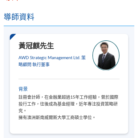
波幅市避險投資策略
建立及管理股票投資組合
導師資料
報名代碼
2445-FN032A
黃冠麒先生
現時接受報名
AWD Strategic Management Ltd. 策
略顧問 執行董事
修業期
課程共十節，每節三小時。
背景
註冊會計師，在金融業超過15年工作經驗，曾於國際
地點
投行工作，往後成為基金經理，近年專注投資策略研
港大保良何鴻燊社區書院
究。
擁有澳洲新南威爾斯大學工商碩士學位。