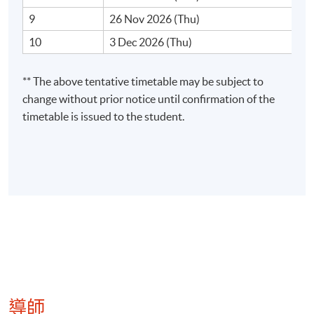
9
26 Nov 2026 (Thu)
10
3 Dec 2026 (Thu)
本課程介紹股票市場的運作和教授基礎分析，並引用
不同的實例幫助學員掌握股票投資及交易策略。
** The above tentative timetable may be subject to
change without prior notice until confirmation of the
單元一：股票投資策略
timetable is issued to the student.
價值投資的哲學
買賣籃籌股的要訣
不同股票板塊的分析策略－銀行、地產、科技、電訊、汽
零售、醫療
滬港通對香港投資市場的影響
A
股投資分析
著名投資專家
(
例如畢菲特
)
的選股策略
選股實戰個案分析
導師