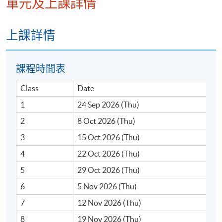
單元及上課詳情
上課詳情
課程時間表
Class
Date
詳情
1
24 Sep 2026 (Thu)
2
8 Oct 2026 (Thu)
修讀本課程須注意以下事項：
3
15 Oct 2026 (Thu)
4
22 Oct 2026 (Thu)
1. 學員可選讀個別單元。出席率達70%可獲頒發修讀證
明書。
5
29 Oct 2026 (Thu)
6
5 Nov 2026 (Thu)
2. 若學員達到70%或以上的出席率和評核合格，可獲頒
7
12 Nov 2026 (Thu)
發單元證書。
8
19 Nov 2026 (Thu)