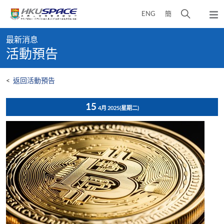
Skip
打
ENG
簡
to
彈
main
開
出
Main
content
搜
主
最新消息
content
選
尋
活動預告
start
單
介
面
<
返回活動預告
15
4月 2025
(星期二)