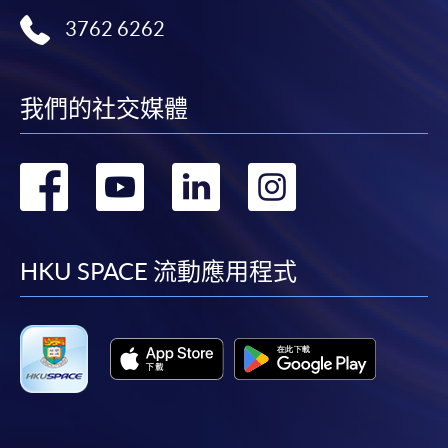
3762 6262
我們的社交媒體
轉
轉
轉
轉
到
到
到
到
facebook
youtube
linkedin
instag
HKU SPACE 流動應用程式