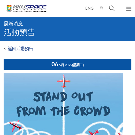
Skip
打
ENG
簡
to
彈
main
開
出
Main
content
搜
主
最新消息
content
選
尋
活動預告
start
單
介
面
<
返回活動預告
06
5月 2025
(星期二)