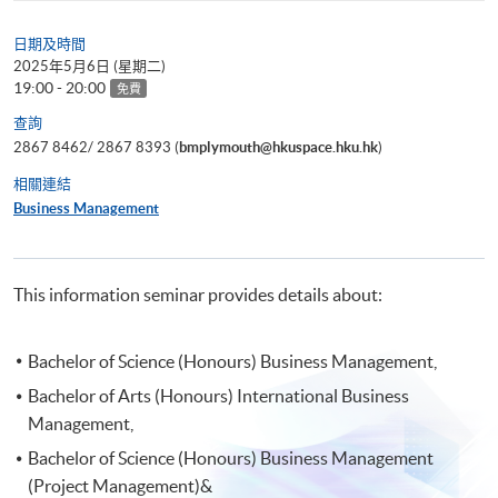
日期及時間
2025年5月6日 (星期二)
19:00 - 20:00
免費
查詢
2867 8462/ 2867 8393 (
bmplymouth@hkuspace.hku.hk
)
相關連結
Business Management
This information seminar provides details about:
Bachelor of Science (Honours) Business Management,
Bachelor of Arts (Honours) International Business
Management,
Bachelor of Science (Honours) Business Management
(Project Management)&