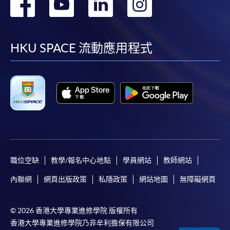
轉
轉
轉
轉
到
到
到
到
facebook
youtube
linkedin
instag
HKU SPACE 流動應用程式
職位空缺
教學/報名中心地點
學員網站
教師網站
內聯網
網頁出版政策
私隱政策
網站地圖
無障礙網頁
© 2026 香港大學專業進修學院 版權所有
香港大學專業進修學院乃非牟利擔保有限公司