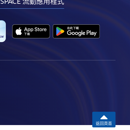
facebook
youtube
linkedin
instagram
 SPACE 流動應用程式
返回頁首