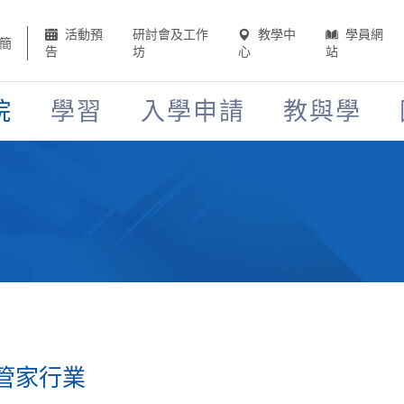
活動預
研討會及工作
教學中
學員網
簡
告
坊
心
站
院
學習
入學申請
教與學
管家行業