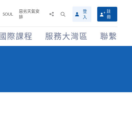
惡劣天氣安
登
註
分
打
SOUL
排
冊
入
享
開
至
搜
尋
國際課程
服務大灣區
聯繫
介
面