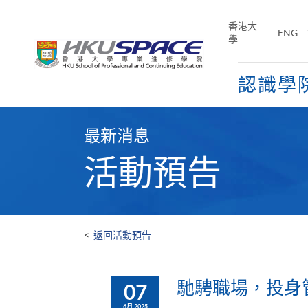
Skip
to
香港大
ENG
main
學
content
認識學
Main
content
最新消息
start
活動預告
<
返回活動預告
馳騁職場，投身
07
6月 2025